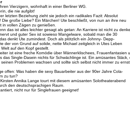
er
 ihren Vierzigern, wohnhaft in einer Berliner WG.
in, die nie aufgibt!
 letzten Beziehung zieht sie jedoch ein radikales Fazit: Absolut
 Die große Liebe? Ein Märchen! Ute beschließt, von nun an ihre neu
 in vollen Zägen zu genießen.
nn das ist alles leichter gesagt als getan: An Karriere ist nicht zu denk
nervt und guter Sex ist sowieso Mangelware, sobald man die 30
- das denkt Ute zumindest. Doch als plötzlich ein Johnny- Depp-
e der von Grund auf solide, nette Michael zeitgleich in Utes Leben
 Welt auf den Kopf gestellt.
iter ist eine freche Komödie über Männerklischees, Frauenfantasien 
ss das Single-Dasein nichts für Schwächlinge ist. Ein amüsantes Stäck,
 seinen Problemen wachsen und sollte sich selbst nicht immer zu ernst
age offen: Was haben die sexy Bauarbeiter aus der 90er Jahre Cola-
em zu tun?
 Kirsten Annika Lange tourt mit diesem amüsanten Solotheaterabend
 durch den deutschsprachigen Raum.
tiert, nicht nur für Singlefrauen geeignet!