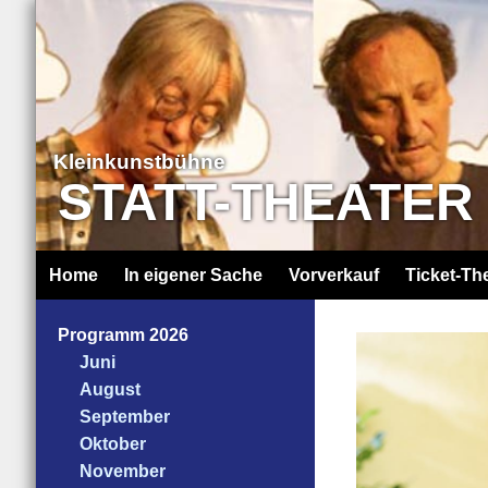
Kleinkunstbühne
STATT-THEATER
Home
In eigener Sache
Vorverkauf
Ticket-Th
Programm 2026
Juni
August
September
Oktober
November