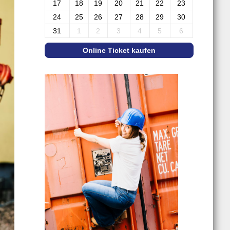
17
18
19
20
21
22
23
24
25
26
27
28
29
30
31
1
2
3
4
5
6
Online Ticket kaufen