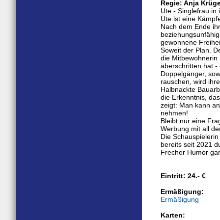
Regie: Anja Krüg
Ute - Singlefrau in
Ute ist eine Kämpfer
Nach dem Ende ihrer
beziehungsunfähig!
gewonnene Freiheit
Soweit der Plan. De
die Mitbewohnerin 
äberschritten hat 
Doppelgänger, sowi
rauschen, wird ihre
Halbnackte Bauarbe
die Erkenntnis, da
zeigt: Man kann an
nehmen!
Bleibt nur eine Fr
Werbung mit all d
Die Schauspielerin
bereits seit 2021
Frecher Humor garan
Eintritt: 24.- €
Ermäßigung:
Ermäßigung
Karten: