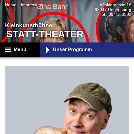
Home
Impressum
Winklergasse 16
93047 Regensburg
Tel.: 0941/53302
Kleinkunstbühne
STATT-THEATER
Menü
Unser Programm