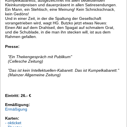
Kumpelkabaretts, ausgezeichnet mit allen bedeutenden
Kleinkunstpreisen und dauerpräsent in allen Satiresendungen.
Ein Mann, ein Stehtisch, eine Meinung! Kein Schnickschnack,
kein Gedöns!
Und in einer Zeit, in der die Spaltung der Gesellschaft
vorangetrieben wird, wagt HG. Butzko jetzt etwas Neues:
Einen Akt auf dem Drahtseil, den Spagat auf schmalem Grat,
und die Schublade, in die man ihn stecken will, ist aus dem
Rahmen gefallen.
Presse:
"Ein Thekengespräch mit Publikum"
(Cellesche Zeitung)
"Das ist kein Intellektuellen-Kabarett. Das ist Kumpelkabarett."
(Mainzer Allgemeine Zeitung)
Eintritt: 26.- €
Ermäßigung:
Ermäßigung
Karten:
- okticket