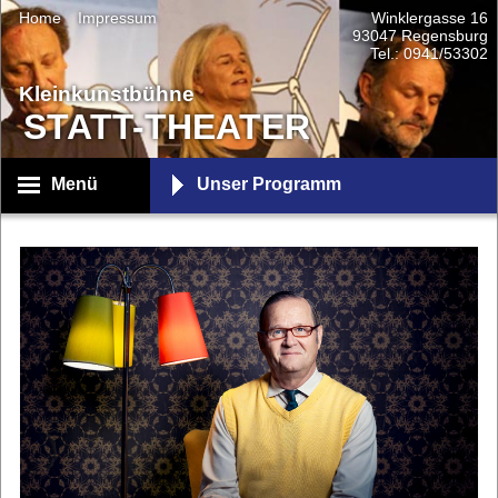
Home
Impressum
Winklergasse 16
93047 Regensburg
Tel.: 0941/53302
Kleinkunstbühne
STATT-THEATER
Menü
Unser Programm