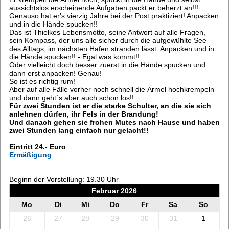
aussichtslos erscheinende Aufgaben packt er beherzt an!!!
Genauso hat er's vierzig Jahre bei der Post praktiziert! Anpacken
und in die Hände spucken!!
Das ist Thielkes Lebensmotto, seine Antwort auf alle Fragen,
sein Kompass, der uns alle sicher durch die aufgewühlte See
des Alltags, im nächsten Hafen stranden lässt. Anpacken und in
die Hände spucken!! - Egal was kommt!!
Oder vielleicht doch besser zuerst in die Hände spucken und
dann erst anpacken! Genau!
So ist es richtig rum!
Aber auf alle Fälle vorher noch schnell die Ärmel hochkrempeln
und dann geht`s aber auch schon los!!
Für zwei Stunden ist er die starke Schulter, an die sie sich
anlehnen dürfen, ihr Fels in der Brandung!
Und danach gehen sie frohen Mutes nach Hause und haben
zwei Stunden lang einfach nur gelacht!!
Eintritt 24.- Euro
Ermäßigung
Beginn der Vorstellung: 19.30 Uhr
Februar 2026
Mo
Di
Mi
Do
Fr
Sa
So
26
27
28
29
30
31
1